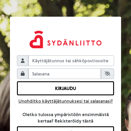
Ohita luodaksesi uuden tilin
KIRJAUDU
Unohditko käyttäjätunnuksesi tai salasanasi?
Oletko tulossa ympäristöön ensimmäistä
kertaa? Rekisteröidy tästä