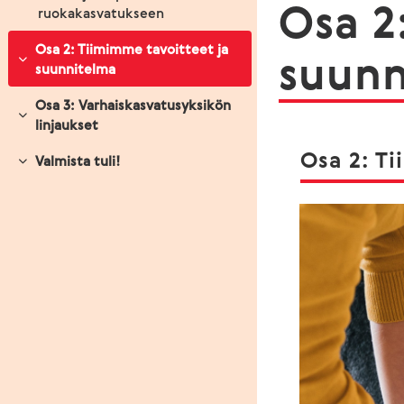
Osa 2
ruokakasvatukseen
Osa 2: Tiimimme tavoitteet ja
suunn
Tiivistä
suunnitelma
Osa 3: Varhaiskasvatusyksikön
Tiivistä
linjaukset
Osa 2: T
Valmista tuli!
Tiivistä