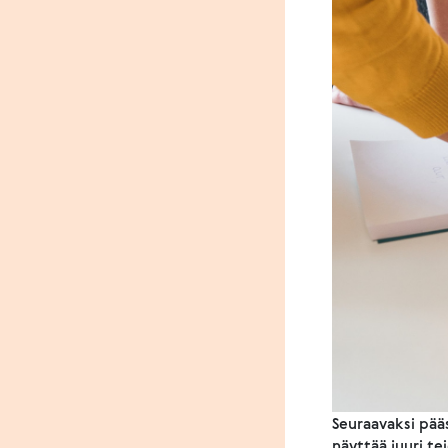
Seuraavaksi pää
näyttää juuri t