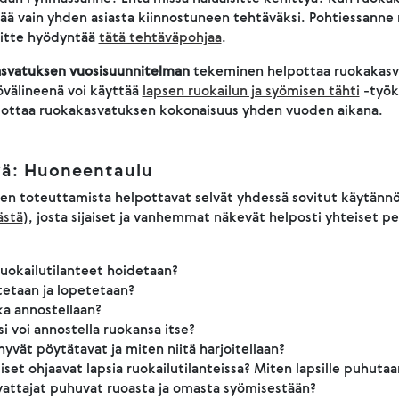
ää vain yhden asiasta kiinnostuneen tehtäväksi. Pohtiessanne 
itte hyödyntää
tätä tehtäväpohjaa
.
svatuksen vuosisuunnitelman
tekeminen helpottaa ruokakasv
övälineenä voi käyttää
lapsen ruokailun ja syömisen tähti
-työk
ottaa ruokakasvatuksen kokonaisuus yhden vuoden aikana.
vä: Huoneentaulu
n toteuttamista helpottavat selvät yhdessä sovitut käytännöt
ästä
), josta sijaiset ja vanhemmat näkevät helposti yhteiset pe
ruokailutilanteet hoidetaan?
tetaan ja lopetetaan?
ka annostellaan?
si voi annostella ruokansa itse?
hyvät pöytätavat ja miten niitä harjoitellaan?
iset ohjaavat lapsia ruokailutilanteissa? Miten lapsille puhuta
attajat puhuvat ruoasta ja omasta syömisestään?