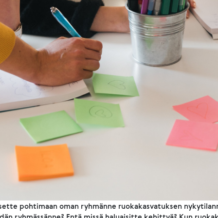
sette pohtimaan oman ryhmänne ruokakasvatuksen nykytilannet
eidän ryhmässänne? Entä missä haluaisitte kehittyä?
Kun ruokaka