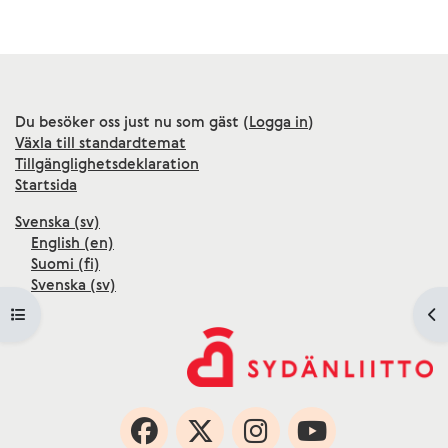
Du besöker oss just nu som gäst (
Logga in
)
Växla till standardtemat
Tillgänglighetsdeklaration
Startsida
Svenska ‎(sv)‎
English ‎(en)‎
Suomi ‎(fi)‎
Svenska ‎(sv)‎
Öppna kursmenyn
Öp