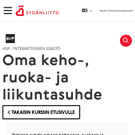
Siirry pääsisältöön
Sivupaneeli
Käytät vierailijatunnusta
Kirjaudu
H5P - INTERAKTIIVINEN SISÄLTÖ
Oma keho-,
ruoka- ja
liikuntasuhde
TAKAISIN KURSSIN ETUSIVULLE
Suorituksen vaatimukset
Ihmisen suhde omaan kehoonsa, ruokaan ja