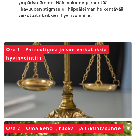
ympäristöämme. Näin voimme pienentää
lihavuuden stigman eli häpeäleiman heikentävää
vaikutusta kaikkien hyvinvoinnille.
Osa 1 - Painostigma ja sen vaikutuksia
hyvinvointiin
Osa 2 - Oma keho-, ruoka- ja liikuntasuhde