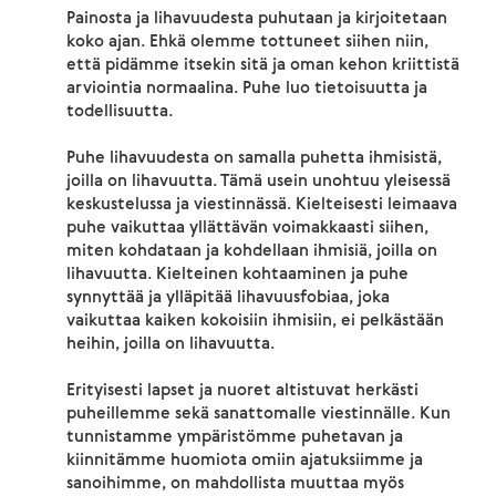
Painosta ja lihavuudesta puhutaan ja kirjoitetaan
koko ajan. Ehkä olemme tottuneet siihen niin,
että pidämme itsekin sitä ja oman kehon kriittistä
arviointia normaalina. Puhe luo tietoisuutta ja
todellisuutta.
Puhe lihavuudesta on samalla puhetta ihmisistä,
joilla on lihavuutta. Tämä usein unohtuu yleisessä
keskustelussa ja viestinnässä. Kielteisesti leimaava
puhe vaikuttaa yllättävän voimakkaasti siihen,
miten kohdataan ja kohdellaan ihmisiä, joilla on
lihavuutta. Kielteinen kohtaaminen ja puhe
synnyttää ja ylläpitää lihavuusfobiaa, joka
vaikuttaa kaiken kokoisiin ihmisiin, ei pelkästään
heihin, joilla on lihavuutta.
Erityisesti lapset ja nuoret altistuvat herkästi
puheillemme sekä sanattomalle viestinnälle. Kun
tunnistamme ympäristömme puhetavan ja
kiinnitämme huomiota omiin ajatuksiimme ja
sanoihimme, on mahdollista muuttaa myös