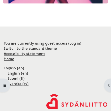
You are currently using guest access (
Log in
)
Switch to the standard theme
Accessibility statement
Home
English ‎(en)‎
English ‎(en)‎
Suomi ‎(fi)‎
Svenska ‎(sv)‎
Open course index
O