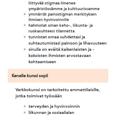
liittyvää stigmaa ilmenee
ympäristössämme ja kulttuurissamme
ymmärrät painostigman merkityksen
ihmisen hyvinvoinnille
hahmotat oman keho-, liikunta- ja
ruokasuhteesi tilannetta
tunnistat omaa suhdettasi ja
suhtautumistasi painoon ja lihavuuteen
sinulla on eväitä kaikenlaisten ja -
kokoisten ihmisten arvostavaan
kohtaamiseen
Kenelle kurssi sopii
Verkkokurssi on tarkoitettu ammattilaisille,
jotka toimivat työssään
terveyden ja hyvinvoinnin
liikunnan ja sosiaalialan