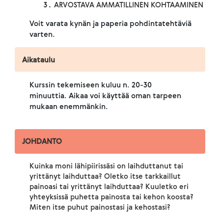
ARVOSTAVA AMMATILLINEN KOHTAAMINEN
Voit varata kynän ja paperia pohdintatehtäviä
varten.
Aikataulu
Kurssin tekemiseen kuluu n. 20-30
minuuttia. Aikaa voi käyttää oman tarpeen
mukaan enemmänkin.
JOHDANTO
Kuinka moni lähipiirissäsi on laihduttanut tai
yrittänyt laihduttaa? Oletko itse tarkkaillut
painoasi tai yrittänyt laihduttaa? Kuuletko eri
yhteyksissä puhetta painosta tai kehon koosta?
Miten itse puhut painostasi ja kehostasi?