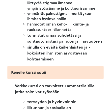
liittyvää stigmaa ilmenee
ympäristössämme ja kulttuurissamme
ymmärrät painostigman merkityksen
ihmisen hyvinvoinnille
hahmotat oman keho-, liikunta- ja
ruokasuhteesi tilannetta
tunnistat omaa suhdettasi ja
suhtautumistasi painoon ja lihavuuteen
sinulla on eväitä kaikenlaisten ja -
kokoisten ihmisten arvostavaan
kohtaamiseen
Kenelle kurssi sopii
Verkkokurssi on tarkoitettu ammattilaisille,
jotka toimivat työssään
terveyden ja hyvinvoinnin
liikunnan ja sosiaalialan