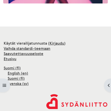
Käytät vierailijatunnusta (
Kirjaudu
)
Vaihda standardi-teemaan
Saavutettavuusseloste
Etusivu
Suomi ‎(fi)‎
English ‎(en)‎
Suomi ‎(fi)‎
Svenska ‎(sv)‎
Avaa kurssisisältö
A