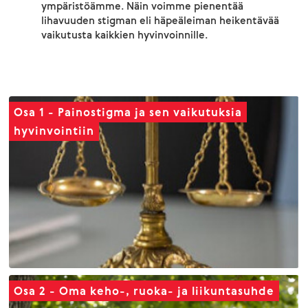
ympäristöämme. Näin voimme pienentää
lihavuuden stigman eli häpeäleiman heikentävää
vaikutusta kaikkien hyvinvoinnille.
Osa 1 - Painostigma ja sen vaikutuksia
hyvinvointiin
Osa 2 - Oma keho-, ruoka- ja liikuntasuhde