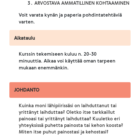
ARVOSTAVA AMMATILLINEN KOHTAAMINEN
Voit varata kynän ja paperia pohdintatehtäviä
varten.
Aikataulu
Kurssin tekemiseen kuluu n. 20-30
minuuttia. Aikaa voi käyttää oman tarpeen
mukaan enemmänkin.
JOHDANTO
Kuinka moni lähipiirissäsi on laihduttanut tai
yrittänyt laihduttaa? Oletko itse tarkkaillut
painoasi tai yrittänyt laihduttaa? Kuuletko eri
yhteyksissä puhetta painosta tai kehon koosta?
Miten itse puhut painostasi ja kehostasi?