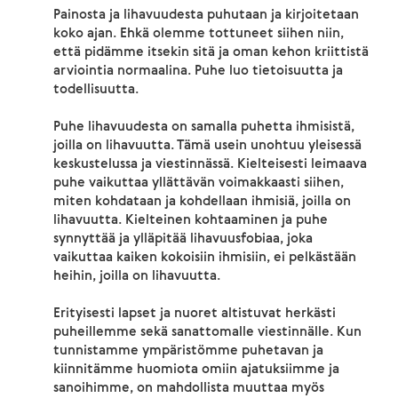
Painosta ja lihavuudesta puhutaan ja kirjoitetaan
koko ajan. Ehkä olemme tottuneet siihen niin,
että pidämme itsekin sitä ja oman kehon kriittistä
arviointia normaalina. Puhe luo tietoisuutta ja
todellisuutta.
Puhe lihavuudesta on samalla puhetta ihmisistä,
joilla on lihavuutta. Tämä usein unohtuu yleisessä
keskustelussa ja viestinnässä. Kielteisesti leimaava
puhe vaikuttaa yllättävän voimakkaasti siihen,
miten kohdataan ja kohdellaan ihmisiä, joilla on
lihavuutta. Kielteinen kohtaaminen ja puhe
synnyttää ja ylläpitää lihavuusfobiaa, joka
vaikuttaa kaiken kokoisiin ihmisiin, ei pelkästään
heihin, joilla on lihavuutta.
Erityisesti lapset ja nuoret altistuvat herkästi
puheillemme sekä sanattomalle viestinnälle. Kun
tunnistamme ympäristömme puhetavan ja
kiinnitämme huomiota omiin ajatuksiimme ja
sanoihimme, on mahdollista muuttaa myös