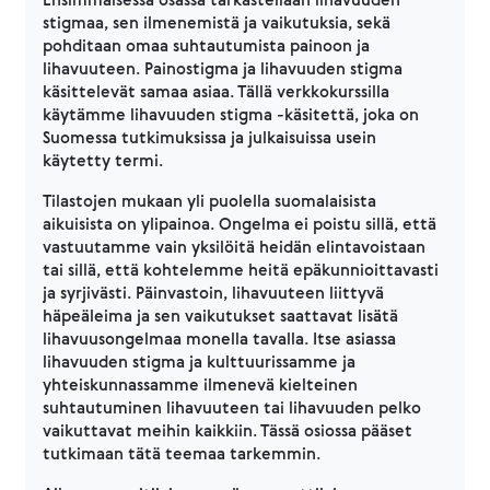
stigmaa, sen ilmenemistä ja vaikutuksia, sekä
pohditaan omaa suhtautumista painoon ja
lihavuuteen. Painostigma ja lihavuuden stigma
käsittelevät samaa asiaa. Tällä verkkokurssilla
käytämme lihavuuden stigma -käsitettä, joka on
Suomessa tutkimuksissa ja julkaisuissa usein
käytetty termi.
Tilastojen mukaan yli puolella suomalaisista
aikuisista on ylipainoa. Ongelma ei poistu sillä, että
vastuutamme vain yksilöitä heidän elintavoistaan
tai sillä, että kohtelemme heitä epäkunnioittavasti
ja syrjivästi. Päinvastoin, lihavuuteen liittyvä
häpeäleima ja sen vaikutukset saattavat lisätä
lihavuusongelmaa monella tavalla. Itse asiassa
lihavuuden stigma ja kulttuurissamme ja
yhteiskunnassamme ilmenevä kielteinen
suhtautuminen lihavuuteen tai lihavuuden pelko
vaikuttavat meihin kaikkiin. Tässä osiossa pääset
tutkimaan tätä teemaa tarkemmin.