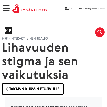
Siirry pääsisältöön
Sivupaneeli
Käytät vierailijatunnusta
Kirjaudu
H5P - INTERAKTIIVINEN SISÄLTÖ
Lihavuuden
stigma ja sen
vaikutuksia
TAKAISIN KURSSIN ETUSIVULLE
Suorituksen vaatimukset
Ensimmäisessä osassa tarkastellaan lihavuuden